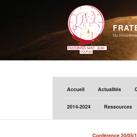
Aller
au
contenu
principal
FRAT
Un mouvement
Accueil
Actualités
2014-2024
Ressources
Conférence 20/05/1