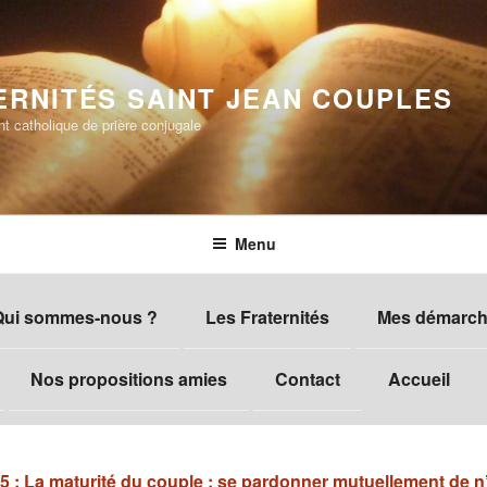
ERNITÉS SAINT JEAN COUPLES
 catholique de prière conjugale
Menu
Qui sommes-nous ?
Les Fraternités
Mes démarche
Nos propositions amies
Contact
Accueil
5 : La maturité du couple : se pardonner mutuellement de n