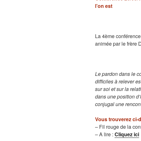
l’on est
La 4ème conférence d
animée par le frère D
Le pardon dans le cou
difficiles à relever e
sur soi et sur la rel
dans une position d’
conjugal une rencont
Vous trouverez ci-
– Fil rouge de la co
– A lire :
Cliquez ici