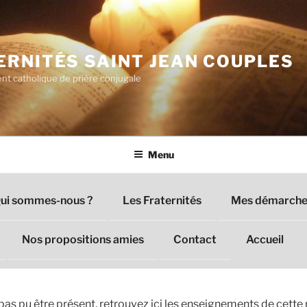
ERNITÉS SAINT JEAN COUPLES
t catholique de prière conjugale
Menu
ui sommes-nous ?
Les Fraternités
Mes démarches
Nos propositions amies
Contact
Accueil
pas pu être présent, retrouvez ici les enseignements de cette r