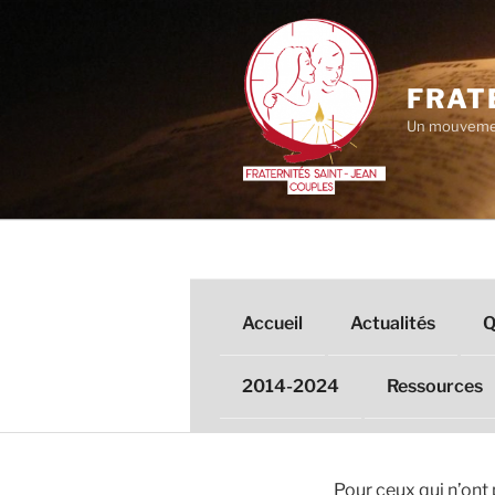
Aller
au
contenu
principal
FRAT
Un mouvemen
Accueil
Actualités
Q
2014-2024
Ressources
Pour ceux qui n’ont 