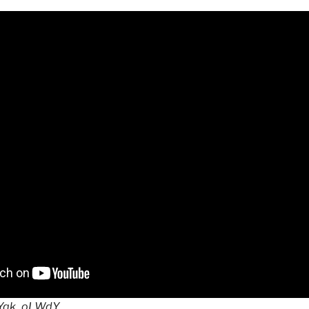
nKYqk_oLWdY