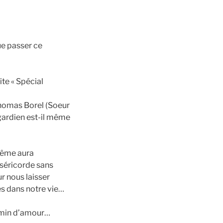
ue passer ce
te « Spécial
Thomas Borel (Soeur
 gardien est-il même
rême aura
iséricorde sans
r nous laisser
les dans notre vie…
hemin d’amour…