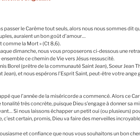
s passer le Carême tout seuls, alors nous nous sommes dit q
uples, auraient un bon goût d’amour…
rt comme la Mort » (Ct 8,6).
aque dimanche, nous vous proposerons ci-dessous une retrai
re ensemble ce chemin de Vie vers Jésus ressuscité.
enis Borel (prêtre de la communauté Saint Jean), Soeur Jean 
 Jean), et nous espérons l’Esprit Saint, peut-être votre ange
happé que l’année de la miséricorde a commencé. Alors ce Ca
tonalité très concrète, puisque Dieu s’engage à donner sa m
t… Si nous laissons échapper un petit oui (ou plusieurs) pou
, c’est certain, promis, Dieu va faire des merveilles incroyab
nthousiasme et confiance que nous vous souhaitons un bon c