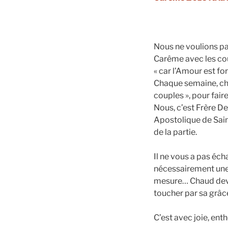
Nous ne voulions pa
Carême avec les co
« car l’Amour est fo
Chaque semaine, ch
couples », pour fai
Nous, c’est Frère D
Apostolique de Saint
de la partie.
Il ne vous a pas éc
nécessairement une 
mesure… Chaud devan
toucher par sa grâce
C’est avec joie, e