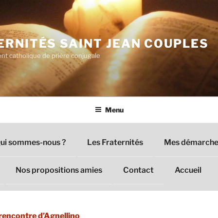
ERNITÉS SAINT JEAN COUPLES
t catholique de prière conjugale
Menu
ui sommes-nous ?
Les Fraternités
Mes démarches
Nos propositions amies
Contact
Accueil
 rencontre d’Agnellino