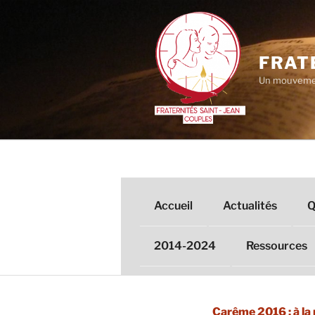
Aller
au
contenu
principal
FRAT
Un mouvemen
Accueil
Actualités
Q
2014-2024
Ressources
Carême 2016 : à la