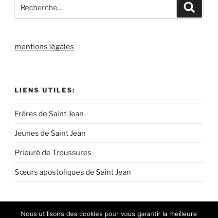
Recherche
Recher
pour
:
mentions légales
LIENS UTILES:
Frères de Saint Jean
Jeunes de Saint Jean
Prieuré de Troussures
Sœurs apostoliques de Saint Jean
Nous utilisons des cookies pour vous garantir la meilleure